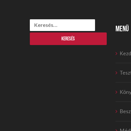
Keresés:
MENÜ
Kezd
Tesz
Kön
Besz
Médi