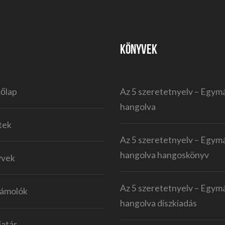
KÖNYVEK
őlap
Az 5 szeretetnyelv – Egym
hangolva
tek
Az 5 szeretetnyelv – Egym
hangolva hangoskönyv
yvek
Az 5 szeretetnyelv – Egym
ámolók
hangolva díszkiadás
atár