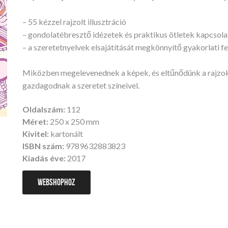
– 55 kézzel rajzolt illusztráció
– gondolatébresztő idézetek és praktikus ötletek kapcsola
– a szeretetnyelvek elsajátítását megkönnyítő gyakorlati f
Miközben megelevenednek a képek, és eltűnődünk a rajzok
gazdagodnak a szeretet színeivel.
Oldalszám:
112
Méret:
250 x 250 mm
Kivitel:
kartonált
ISBN szám:
9789632883823
Kiadás éve:
2017
WEBSHOPHOZ