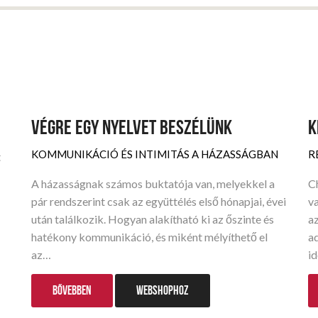
VÉGRE EGY NYELVET BESZÉLÜNK
K
KOMMUNIKÁCIÓ ÉS INTIMITÁS A HÁZASSÁGBAN
R
t
A házasságnak számos buktatója van, melyekkel a
Ch
pár rendszerint csak az együttélés első hónapjai, évei
va
után találkozik. Hogyan alakítható ki az őszinte és
a
hatékony kommunikáció, és miként mélyíthető el
a
az…
id
BŐVEBBEN
WEBSHOPHOZ