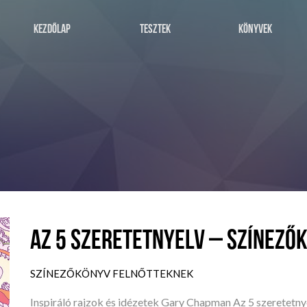
KEZDŐLAP
TESZTEK
KÖNYVEK
AZ 5 SZERETETNYELV – SZÍNEZŐ
SZÍNEZŐKÖNYV FELNŐTTEKNEK
Inspiráló rajzok és idézetek Gary Chapman Az 5 szeretetny