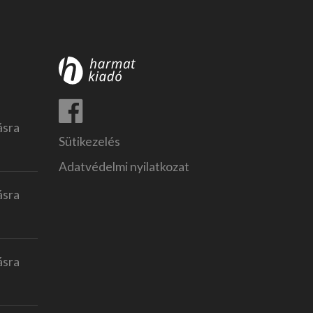
ásra
Sütikezelés
Adatvédelmi nyilatkozat
ásra
ásra