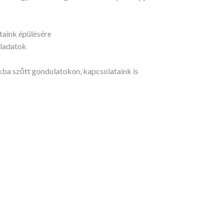
taink épülésére
eladatok
ba szőtt gondolatokon, kapcsolataink is