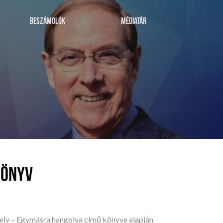
BESZÁMOLÓK
MÉDIATÁR
KÖNYV
elv – Egymásra hangolva című könyve alapján.