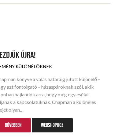
EZDJÜK ÚJRA!
EMÉNY KÜLÖNÉLŐKNEK
apman könyve a válás határáig jutott különélő –
gy azt fontolgató – házaspároknak szól, akik
zonban hajlandók arra, hogy még egy esélyt
djanak a kapcsolatuknak. Chapman a különélés
ejét olyan…
BŐVEBBEN
WEBSHOPHOZ