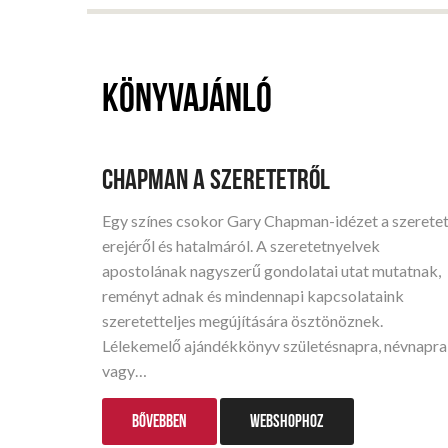
Könyvajánló
CHAPMAN A SZERETETRŐL
Egy színes csokor Gary Chapman-idézet a szerete
erejéről és hatalmáról. A szeretetnyelvek
apostolának nagyszerű gondolatai utat mutatnak,
reményt adnak és mindennapi kapcsolataink
szeretetteljes megújítására ösztönöznek.
Lélekemelő ajándékkönyv születésnapra, névnapra
vagy…
BŐVEBBEN
WEBSHOPHOZ