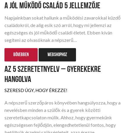
A JÓL MŰKÖDŐ CSALÁD 5 JELLEMZŐJE
Napjainkban sokat hallunk a működési zavarokkal küzdő
családokról, de alig esik szó arról, hogy mi jellemzi az
egészséges és jól működő családi életet. Ebben kíván
segíteni az olvasóknak a népszerű…
BŐVEBBEN
WEBSHOPHOZ
AZ 5 SZERETETNYELV – GYEREKEKRE
HANGOLVA
SZERESD ÚGY, HOGY ÉREZZE!
A népszerű szerzőpáros könyvében hangsúlyozza, hogy a
nevelésben minden a szülők és a gyerek közötti
szeretetkapcsolaton múlik. Ahhoz, hogy gyermekünk
egészségesen fejlődjön, elengedhetetlenül fontos, hogy
betöltsük érzelmi szükségleteit, azaz érezze…