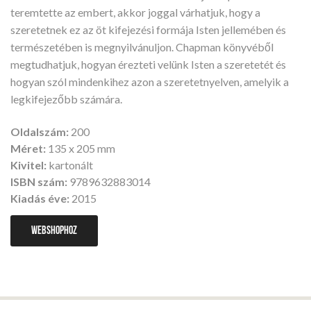
teremtette az embert, akkor joggal várhatjuk, hogy a
szeretetnek ez az öt kifejezési formája Isten jellemében és
természetében is megnyilvánuljon. Chapman könyvéből
megtudhatjuk, hogyan érezteti velünk Isten a szeretetét és
hogyan szól mindenkihez azon a szeretetnyelven, amelyik a
legkifejezőbb számára.
Oldalszám:
200
Méret:
135 x 205 mm
Kivitel:
kartonált
ISBN szám:
9789632883014
Kiadás éve:
2015
WEBSHOPHOZ