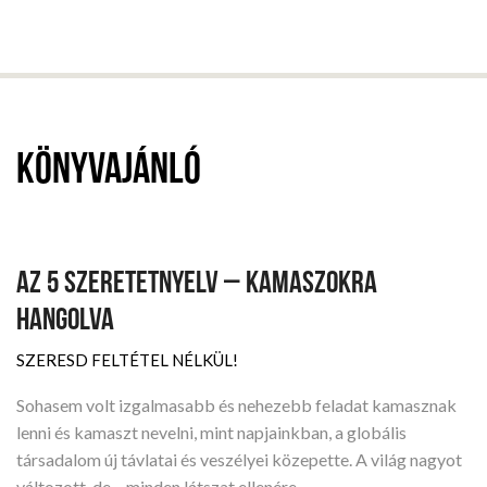
Könyvajánló
AZ 5 SZERETETNYELV – KAMASZOKRA
HANGOLVA
SZERESD FELTÉTEL NÉLKÜL!
Sohasem volt izgalmasabb és nehezebb feladat kamasznak
lenni és kamaszt nevelni, mint napjainkban, a globális
társadalom új távlatai és veszélyei közepette. A világ nagyot
változott, de – minden látszat ellenére…