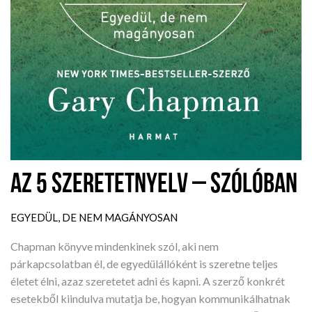
AZ 5 SZERETETNYELV – SZÓLÓBAN
EGYEDÜL, DE NEM MAGÁNYOSAN
Chapman könyve mindenkinek szól, aki nem
párkapcsolatban él, de egyedülállóként is szeretne teljes
életet élni, azaz szeretetet adni és kapni. A szerző konkrét
esetekből kiindulva mutatja be, hogyan kommunikálhatnak