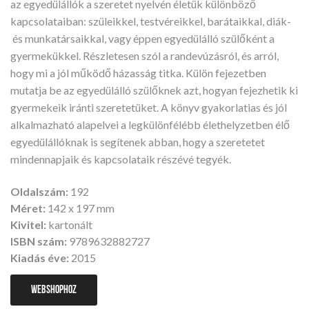
az egyedülállók a szeretet nyelvén életük különböző
kapcsolataiban: szüleikkel, testvéreikkel, barátaikkal, diák-
és munkatársaikkal, vagy éppen egyedülálló szülőként a
gyermekükkel. Részletesen szól a randevúzásról, és arról,
hogy mi a jól működő házasság titka. Külön fejezetben
mutatja be az egyedülálló szülőknek azt, hogyan fejezhetik ki
gyermekeik iránti szeretetüket. A könyv gyakorlatias és jól
alkalmazható alapelvei a legkülönfélébb élethelyzetben élő
egyedülállóknak is segítenek abban, hogy a szeretetet
mindennapjaik és kapcsolataik részévé tegyék.
Oldalszám:
192
Méret:
142 x 197 mm
Kivitel:
kartonált
ISBN szám:
9789632882727
Kiadás éve:
2015
WEBSHOPHOZ