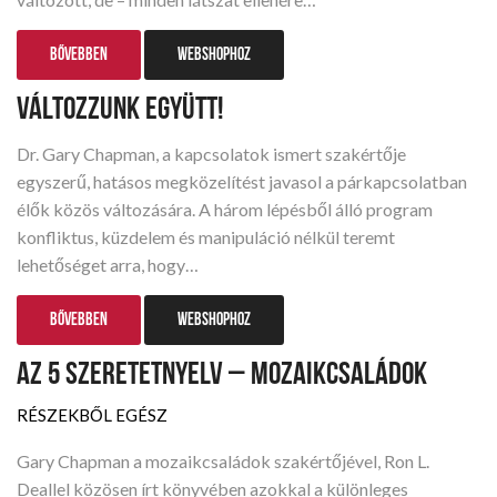
BŐVEBBEN
WEBSHOPHOZ
VÁLTOZZUNK EGYÜTT!
Dr. Gary Chapman, a kapcsolatok ismert szakértője
egyszerű, hatásos megközelítést javasol a párkapcsolatban
élők közös változására. A három lépésből álló program
konfliktus, küzdelem és manipuláció nélkül teremt
lehetőséget arra, hogy…
BŐVEBBEN
WEBSHOPHOZ
AZ 5 SZERETETNYELV – MOZAIKCSALÁDOK
RÉSZEKBŐL EGÉSZ
Gary Chapman a mozaikcsaládok szakértőjével, Ron L.
Deallel közösen írt könyvében azokkal a különleges