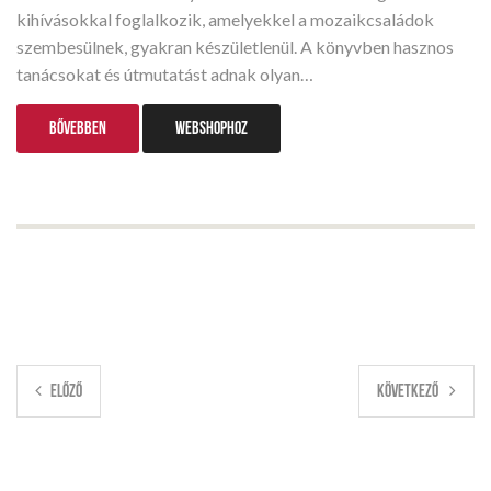
kihívásokkal foglalkozik, amelyekkel a mozaikcsaládok
szembesülnek, gyakran készületlenül. A könyvben hasznos
tanácsokat és útmutatást adnak olyan…
BŐVEBBEN
WEBSHOPHOZ
ELŐZŐ
KÖVETKEZŐ