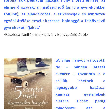
sorolja, sok példával igazolja, hogy a testi érintés, az
elismerő szavak, a minőségi idő (amit a gyerekünkkel
töltünk), az ajándékozás, a szívességek és mindezek
egyéni átélése teszi sikeressé, boldoggá a felnövekvő
gyerekeket, ifjakat.”
/Részlet a Tanító című kiadvány könyvajánlójából./
„A világ nagyot változott,
de – minden látszat
ellenére – továbbra is a
szülők lehetnek a
legnagyobb hatással
kamasz gyermekeik
életére. Ehhez pedig
mindössze azt a