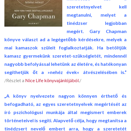
szeretetnyelvet kell
megtanulni, melyet a
tinédzser legjobban
megért. Gary Chapman
könyve választ ad a legégetőbb kérdésekre, melyek a
mai kamaszok szüleit foglalkoztatják. Ha betöltjük
kamasz gyermekünk szeretet-szükségletét, mindennél
nagyobb befolyással lehetünk az életére, és hatékonyan
segíthetjük őt a »nehéz évek« átvészelésében is.”
/Részlet a
Nice Life könyvajánlójából
./
„A könyv nyelvezete nagyon könnyen érthető és
befogadható, az egyes szeretetnyelvek megértését az
író pszichológusi munkája által megismert emberek
történeteivel is segíti. Alapvető célja, hogy megtanítsa a
tinédzsert nevelő embert arra, hogy a szeretetét