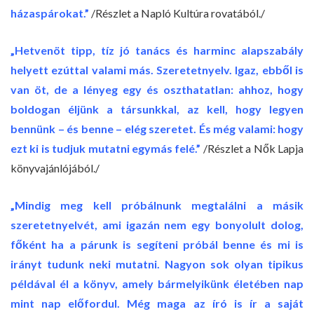
házaspárokat.”
/Részlet a Napló Kultúra rovatából./
„Hetvenöt tipp, tíz jó tanács és harminc alapszabály
helyett ezúttal valami más. Szeretetnyelv. Igaz, ebből is
van öt, de a lényeg egy és oszthatatlan: ahhoz, hogy
boldogan éljünk a társunkkal, az kell, hogy legyen
bennünk – és benne – elég szeretet. És még valami: hogy
ezt ki is tudjuk mutatni egymás felé.”
/Részlet a Nők Lapja
könyvajánlójából./
„Mindig meg kell próbálnunk megtalálni a másik
szeretetnyelvét, ami igazán nem egy bonyolult dolog,
főként ha a párunk is segíteni próbál benne és mi is
irányt tudunk neki mutatni. Nagyon sok olyan tipikus
példával él a könyv, amely bármelyikünk életében nap
mint nap előfordul. Még maga az író is ír a saját