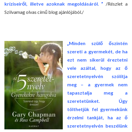
kríziseiről, illetve azoknak megoldásáról. ”
/Részlet a
Szilvamag olvas című blog ajánlójából./
„Minden szülő őszintén
szereti a gyermekét, de ha
ezt nem sikerül éreztetni
vele azáltal, hogy az ő
szeretetnyelvén szólítja
meg – a gyermek nem
tapasztalja meg a
szeretetünket. Úgy
tölthetjük fel gyermekünk
érzelmi tankját, ha az ő
szeretetnyelvén beszélünk