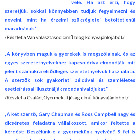
vele. Ha azt érzi, hogy
szeretjük, sokkal könnyebben tudjuk fegyelmezni és
nevelni, mint ha érzelmi szükségletei betöltetlenül
maradnának.”
/Részlet a Van választásod című blog könyvajánlójából./
„A könyvben maguk a gyerekek is megszólalnak, és az
egyes szeretetnyelvekhez kapcsolódva elmondják, mit
jelent számukra elsődleges szeretetnyelvük használata.
A szerzők sok gyakorlati példával és szemléletes
esetleírással illusztrálják mondanivalójukat.”
/Részlet a Család, Gyermek, Ifjúság című könyvajánlóból./
„A két szerző, Gary Chapman és Ross Campbell nagy és
dicséretes feladatra vállalkozott, amikor feltette a
kérdést: Beszélünk-e a gyermekünk nyelvén? S fel is