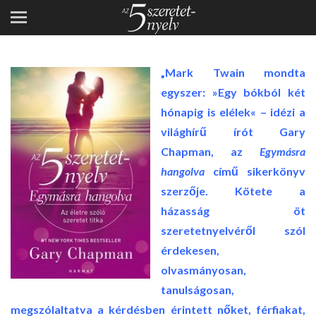
VÉLEMÉNYEK
„Mark Twain mondta
egyszer: »Egy bókból két
hónapig is elélek« – idézi a
világhírű írót Gary
Chapman, az
Egymásra
hangolva
című sikerkönyv
szerzője. Kötete a
házasság öt
szeretetnyelvéről szól
érdekesen,
olvasmányosan,
tanulságosan,
megszólaltatva a kérdésben érintett nőket, férfiakat,