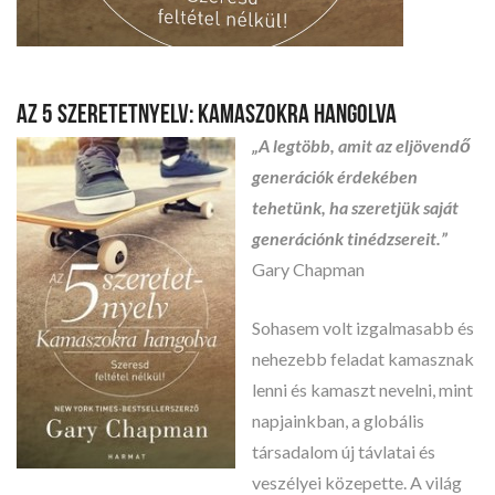
AZ 5 SZERETETNYELV: KAMASZOKRA HANGOLVA
„A legtöbb, amit az eljövendő
generációk érdekében
tehetünk, ha szeretjük saját
generációnk tinédzsereit.”
Gary Chapman
Sohasem volt izgalmasabb és
nehezebb feladat kamasznak
lenni és kamaszt nevelni, mint
napjainkban, a globális
társadalom új távlatai és
veszélyei közepette. A világ