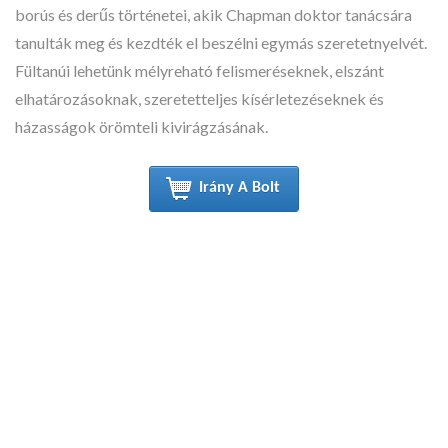
borús és derűs történetei, akik Chapman doktor tanácsára
tanulták meg és kezdték el beszélni egymás szeretetnyelvét.
Fültanúi lehetünk mélyreható felismeréseknek, elszánt
elhatározásoknak, szeretetteljes kísérletezéseknek és
házasságok örömteli kivirágzásának.
Irány A Bolt