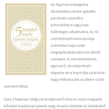
Az Egymásra hangolva
díszkiadása remek ajándék
pároknak esküvőre,
évfordulókra vagy más
különleges alkalmakra. Az öt
szeretetnyelv koncepciója
számtalan kapcsolat
megújulásában játszott döntő
szerepet. A szeretetnyelvek
egyszerű, de mélyreható
alapelve arra inspirálja a párokat,
hogy felfedezzék az életre szóló
szeretet titkát.
Gary Chapman világszerte népszerű könyve, most megújult,
bővített kiadásban jelenik meg, kreatív ötlettárral, önfelmérő