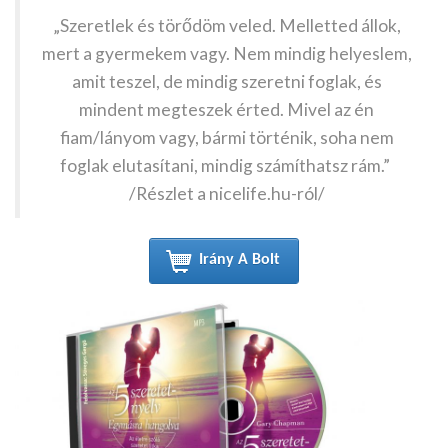
„Szeretlek és törődöm veled. Melletted állok,
mert a gyermekem vagy. Nem mindig helyeslem,
amit teszel, de mindig szeretni foglak, és
mindent megteszek érted. Mivel az én
fiam/lányom vagy, bármi történik, soha nem
foglak elutasítani, mindig számíthatsz rám.”
/Részlet a nicelife.hu-ról/
Irány A Bolt