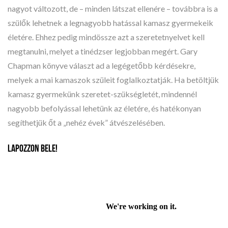
nagyot változott, de – minden látszat ellenére – továbbra is a
szülők lehetnek a legnagyobb hatással kamasz gyermekeik
életére. Ehhez pedig mindössze azt a szeretetnyelvet kell
megtanulni, melyet a tinédzser legjobban megért. Gary
Chapman könyve választ ad a legégetőbb kérdésekre,
melyek a mai kamaszok szüleit foglalkoztatják. Ha betöltjük
kamasz gyermekünk szeretet-szükségletét, mindennél
nagyobb befolyással lehetünk az életére, és hatékonyan
segíthetjük őt a „nehéz évek” átvészelésében.
LAPOZZON BELE!