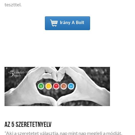
teszttel.
Irány A Bolt
AZ 5 SZERETETNYELV
“Aki a szeretetet választja, nap mint nap megleli a módját,