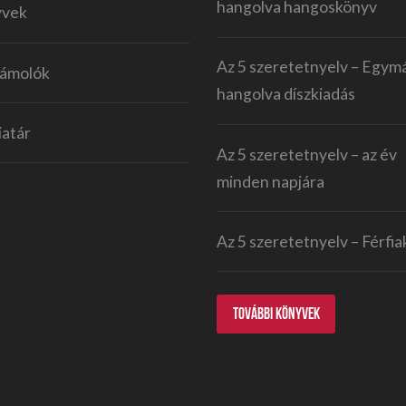
hangolva hangoskönyv
yvek
Az 5 szeretetnyelv – Egym
ámolók
hangolva díszkiadás
atár
Az 5 szeretetnyelv – az év
minden napjára
Az 5 szeretetnyelv – Férfi
TOVÁBBI KÖNYVEK