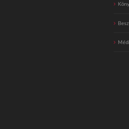
Kön
Besz
Médi