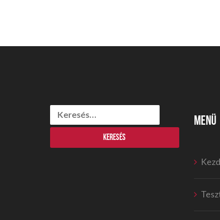
Keresés:
MENÜ
Kezd
Tesz