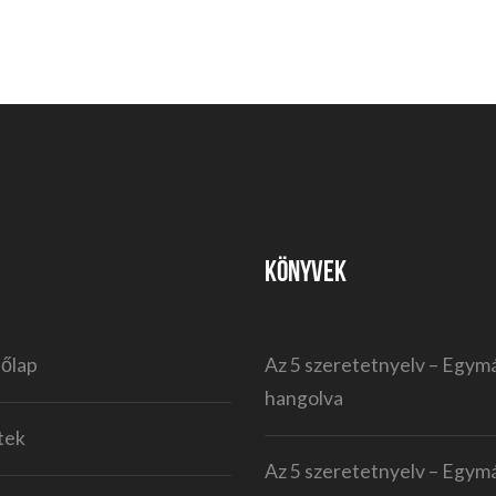
KÖNYVEK
őlap
Az 5 szeretetnyelv – Egym
hangolva
tek
Az 5 szeretetnyelv – Egym