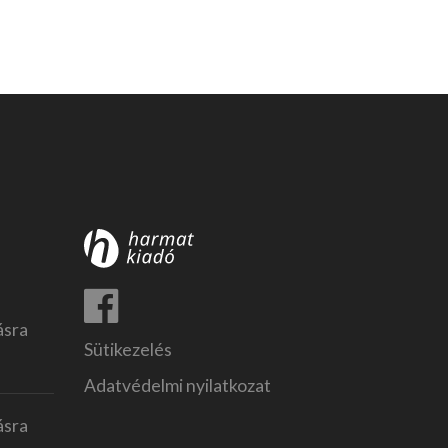
ásra
Sütikezelés
Adatvédelmi nyilatkozat
ásra