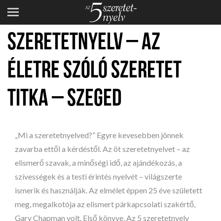
TELTHÁZ! – AZ 5
SZERETETNYELV – AZ
ÉLETRE SZÓLÓ SZERETET
TITKA – SZEGED
„Mi a szeretetnyelved?” Egyre kevesebben jönnek
zavarba ettől a kérdéstől. Az öt szeretetnyelvet – az
elismerő szavak, a minőségi idő, az ajándékozás, a
szívességek és a testi érintés nyelvét – világszerte
ismerik és használják. Az elmélet éppen 25 éve született
meg, megalkotója az elismert párkapcsolati szakértő,
Gary Chapman volt. Első könyve, Az 5 szeretetnyelv