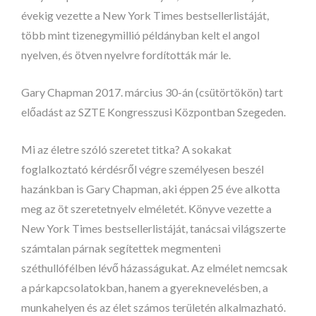
évekig vezette a New York Times bestsellerlistáját,
több mint tizenegymillió példányban kelt el angol
nyelven, és ötven nyelvre fordították már le.
Gary Chapman 2017. március 30-án (csütörtökön) tart
előadást az SZTE Kongresszusi Központban Szegeden.
Mi az életre szóló szeretet titka? A sokakat
foglalkoztató kérdésről végre személyesen beszél
hazánkban is Gary Chapman, aki éppen 25 éve alkotta
meg az öt szeretetnyelv elméletét. Könyve vezette a
New York Times bestsellerlistáját, tanácsai világszerte
számtalan párnak segítettek megmenteni
széthullófélben lévő házasságukat. Az elmélet nemcsak
a párkapcsolatokban, hanem a gyereknevelésben, a
munkahelyen és az élet számos területén alkalmazható.