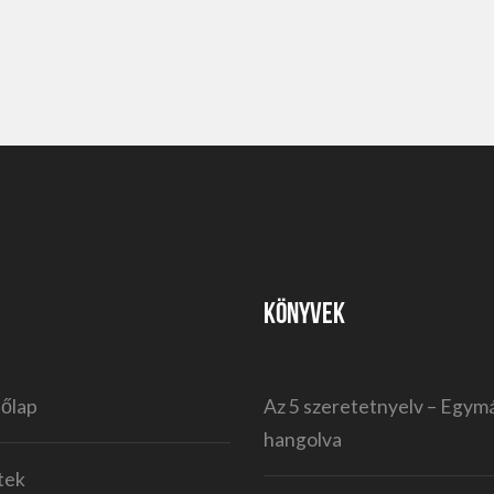
KÖNYVEK
őlap
Az 5 szeretetnyelv – Egym
hangolva
tek