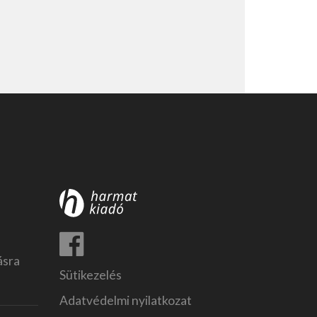
ásra
Sütikezelés
Adatvédelmi nyilatkozat