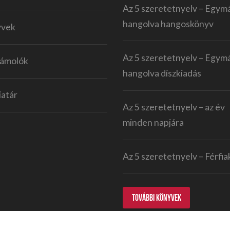
Az 5 szeretetnyelv – Egym
hangolva hangoskönyv
yvek
Az 5 szeretetnyelv – Egym
ámolók
hangolva díszkiadás
atár
Az 5 szeretetnyelv – az év
minden napjára
Az 5 szeretetnyelv – Férfi
TOVÁBBI KÖNYVEK